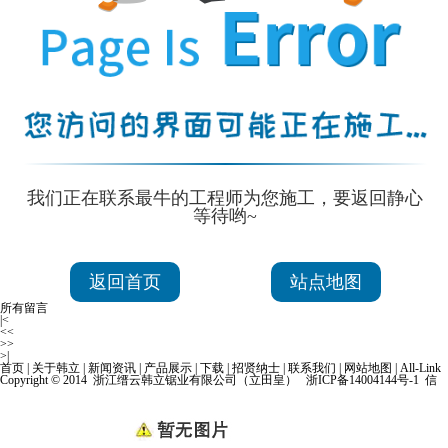
我们正在联系最牛的工程师为您施工，要返回静心
等待哟~
返回首页
站点地图
所有留言
|<
<<
>>
>|
首页
|
关于韩立
|
新闻资讯
|
产品展示
|
下载
|
招贤纳士
|
联系我们
|
网站地图
|
All-Link
Copyright © 2014
浙江缙云韩立锯业有限公司（立田皇）
浙ICP备14004144号-1
信