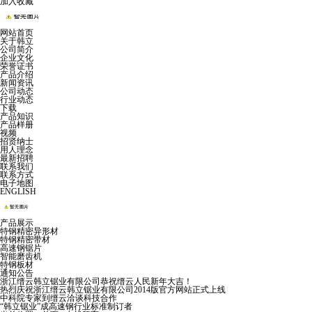
加入收藏
网站首页
关于韩立
公司简介
企业文化
荣誉证书
产品介绍
新闻资讯
公司动态
行业动态
下载
产品知识
产品样册
视频
招贤纳士
用人理念
最新招聘
联系我们
联系方式
电子地图
ENGLISH
产品展示
特钢精密异形材
特钢精密带材
高速钢锯片
智能磨齿机
特钢板材
通知公告
浙江缙云韩立锯业有限公司恭祝缙云人民新年大吉！
热烈庆祝浙江缙云韩立锯业有限公司2014版官方网站正式上线
中科院专家到缙云洽谈科技合作
“韩立锯业”成高速钢行业标准制订者